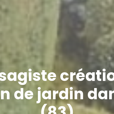
sagiste créatio
n de jardin da
(83)