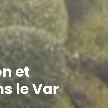
n et
ns le Var