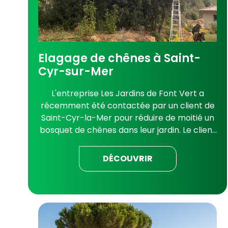
Elagage de chênes à Saint-
Cyr-sur-Mer
L'entreprise Les Jardins de Font Vert a
récemment été contactée par un client de
Saint-Cyr-la-Mer pour réduire de moitié un
bosquet de chênes dans leur jardin. Le client
souhaitait éclaircir une partie de leur jardin
pour permettre aux arbres de repartir du
DÉCOUVRIR
bas afin de se refurnir en branches et
feuillage. Elagage et tailles de chênes par
Les Jardins de Font Vert L'élagage est une
technique qui consiste à tailler les arbres
pour les maintenir en bonne santé et les
équilibrer. C'est également un moyen