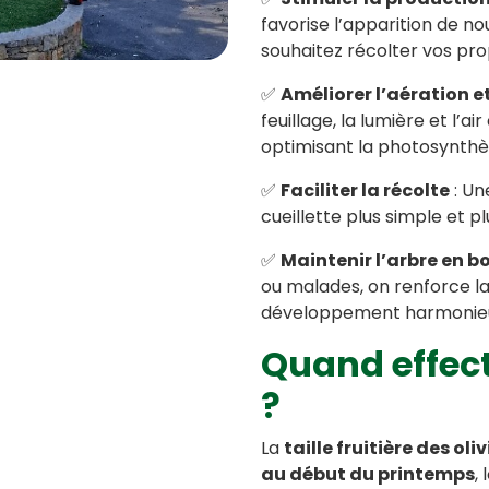
favorise l’apparition de nou
souhaitez récolter vos pro
✅
Améliorer l’aération et
feuillage, la lumière et l’ai
optimisant la photosynthè
✅
Faciliter la récolte
: Un
cueillette plus simple et plu
✅
Maintenir l’arbre en 
ou malades, on renforce la 
développement harmonie
Quand effectu
?
La
taille fruitière des oliv
au début du printemps
,