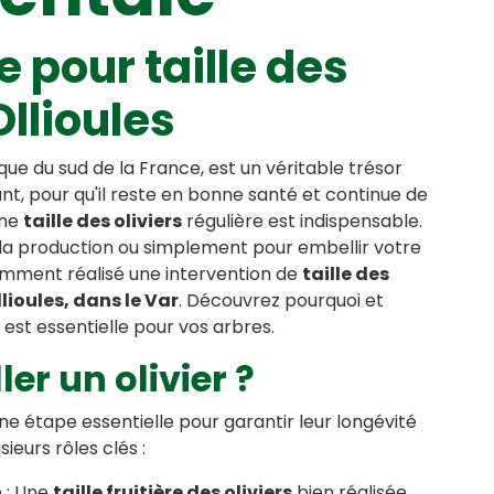
 pour taille des
Ollioules
ue du sud de la France, est un véritable trésor
nt, pour qu'il reste en bonne santé et continue de
une
taille des oliviers
régulière est indispensable.
 la production ou simplement pour embellir votre
emment réalisé une intervention de
taille des
llioules, dans le Var
. Découvrez pourquoi et
st essentielle pour vos arbres.
ler un olivier ?
ne étape essentielle pour garantir leur longévité
sieurs rôles clés :
n
: Une
taille fruitière des oliviers
bien réalisée