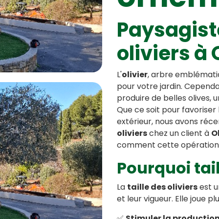
Paysagiste
oliviers à 
L'
olivier
, arbre emblématiq
pour votre jardin. Cependa
produire de belles olives, 
Que ce soit pour favoriser
extérieur, nous avons réc
oliviers
chez un client à
O
comment cette opération e
Pourquoi tail
La
taille des oliviers
est u
et leur vigueur. Elle joue plu
✅
Stimuler la productio