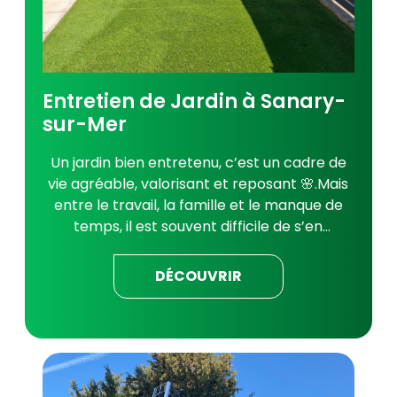
Entretien de Jardin à Sanary-
sur-Mer
Un jardin bien entretenu, c’est un cadre de
vie agréable, valorisant et reposant 🌸.Mais
entre le travail, la famille et le manque de
temps, il est souvent difficile de s’en
occuper régulièrement.Chez Les Jardins de
Font Vert, nous prenons soin de vos
DÉCOUVRIR
extérieurs toute l’année à Sanary-sur-Mer
et ses alentours, pour que vous puissiez en
profiter pleinement.Et en plus, vous pouvez
bénéficier du crédit d’impôts pour vos
travaux d’entretien de jardins ! Pourquoi
faire appel à un professionnel pour