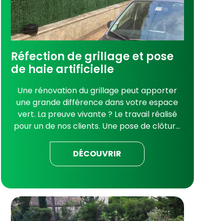
Réfection de grillage et pose
de haie artificielle
Une rénovation du grillage peut apporter
une grande différence dans votre espace
vert. La preuve vivante ? Le travail réalisé
pour un de nos clients. Une pose de clôture
bien exécutée a suffi à remettre en
conformité les lieux en plus de le revaloriser.
DÉCOUVRIR
Comme eux, laissez-nous rafraichir votre
jardin à Saint-Cyr-sur-Mer. Rénovation
grillage : le travail de l’équipe Après le
passage de la brigade de l’environnement
chez nos clients (pour empiètement des
haies sur le domaine public), nous sommes